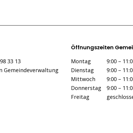
Öffnungszeiten Gemei
Wochentag
Vormittag
298 33 13
Mo
ntag
9:00 – 11:
an Gemeindeverwaltung
Di
enstag
9:00 – 11:
Mi
ttwoch
9:00 – 11:
Do
nnerstag
9:00 – 11:
Fr
eitag
geschloss