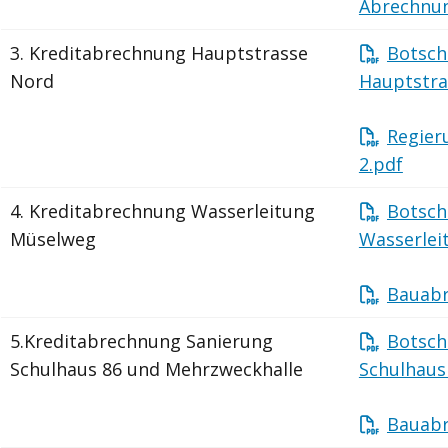
Abrechnu
3.
Kreditabrechnung Hauptstrasse
Botsch
Nord
Hauptstra
Regier
2.pdf
4.
Kreditabrechnung Wasserleitung
Botsch
Müselweg
Wasserlei
Bauabr
5.
Kreditabrechnung Sanierung
Botsch
Schulhaus 86 und Mehrzweckhalle
Schulhaus
Bauabr