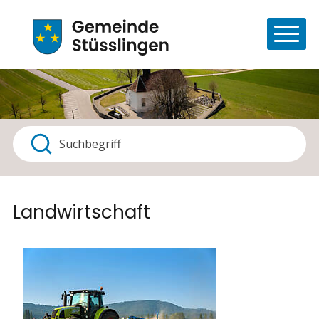
Navigieren in Stüsslingen
Schnellnavigation
Haupt
Suchbegriff
Suche starten
Landwirtschaft