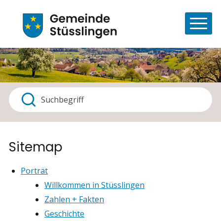
Navigieren in Stüsslingen
Schnellnavigation
Haupt
Suchbegriff
Suche starten
Sitemap
Porträt
Willkommen in Stüsslingen
Zahlen + Fakten
Geschichte