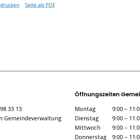
drucken
Seite als PDF
Öffnungszeiten Gemei
Wochentag
Vormittag
298 33 13
Mo
ntag
9:00 – 11:
an Gemeindeverwaltung
Di
enstag
9:00 – 11:
Mi
ttwoch
9:00 – 11:
Do
nnerstag
9:00 – 11: