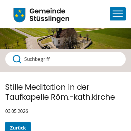
Navigieren in Stüsslingen
Schnellnavigation
Haupt
Suchbegriff
Suche starten
Stille Meditation in der
Taufkapelle Röm.-kath.kirche
03.05.2026
Zurück