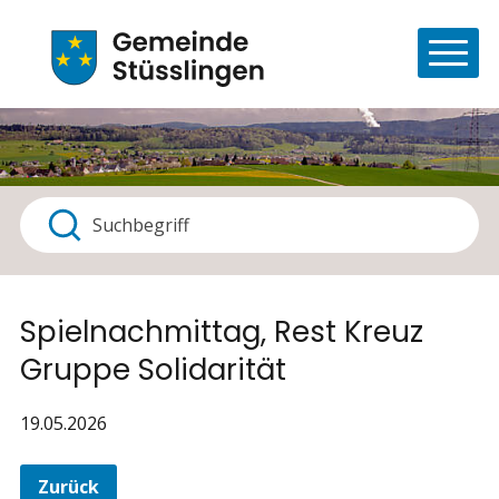
Navigieren in Stüsslingen
Schnellnavigation
Haupt
Suchbegriff
Suche starten
Spielnachmittag, Rest Kreuz
Gruppe Solidarität
19.05.2026
Zurück