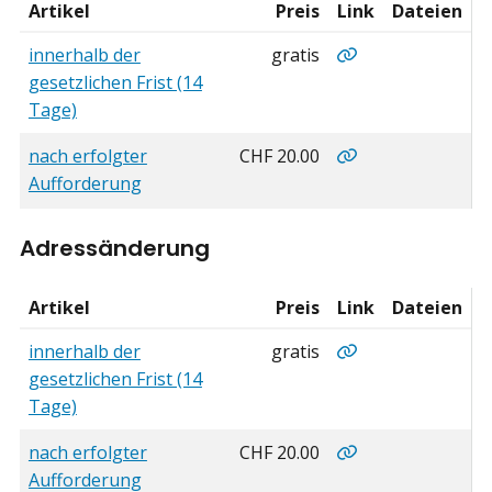
Artikel
Preis
Link
Dateien
Abmeldung
innerhalb der geset
innerhalb der
gratis
gesetzlichen Frist (14
Tage)
nach erfolgter Au
nach erfolgter
CHF 20.00
Aufforderung
Adressänderung
Artikel
Preis
Link
Dateien
Adressänderung
innerhalb der geset
innerhalb der
gratis
gesetzlichen Frist (14
Tage)
nach erfolgter Au
nach erfolgter
CHF 20.00
Aufforderung