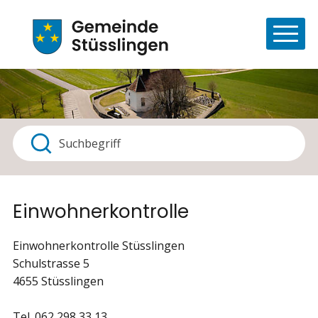
Navigieren in Stüsslingen
Schnellnavigation
Haupt
Suchbegriff
Suche starten
Einwohnerkontrolle
Einwohnerkontrolle Stüsslingen
Schulstrasse 5
4655 Stüsslingen
Tel. 062 298 33 13