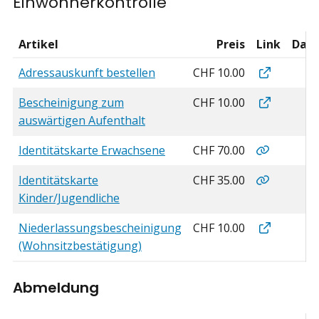
Einwohnerkontrolle
Artikel
Preis
Link
Date
Einwohnerkontrolle
Adressausku
Adressauskunft bestellen
CHF 10.00
Bescheinigu
Bescheinigung zum
CHF 10.00
auswärtigen Aufenthalt
Identitätsk
Identitätskarte Erwachsene
CHF 70.00
Identitätsk
Identitätskarte
CHF 35.00
Kinder/Jugendliche
Niederlass
Niederlassungsbescheinigung
CHF 10.00
(Wohnsitzbestätigung)
Abmeldung