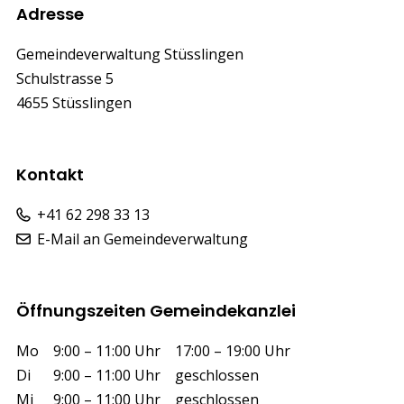
Footer
Adresse
Gemeindeverwaltung Stüsslingen
Schulstrasse 5
4655 Stüsslingen
Kontakt
+41 62 298 33 13
E-Mail an Gemeindeverwaltung
Öffnungszeiten Gemeindekanzlei
Wochentag
Vormittag
Nachmittag
Mo
9:00 – 11:00 Uhr
17:00 – 19:00 Uhr
Di
9:00 – 11:00 Uhr
geschlossen
Mi
9:00 – 11:00 Uhr
geschlossen