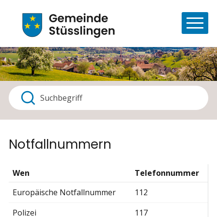
Navigieren in Stüsslingen
Schnellnavigation
Haupt
Suchbegriff
Suche starten
Notfallnummern
Wen
Telefonnummer
Europäische Notfallnummer
112
Polizei
117