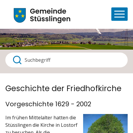
Navigieren in Stüsslingen
Schnellnavigation
Haupt
Suchbegriff
Suche starten
Geschichte der Friedhofkirche
Vorgeschichte 1629 - 2002
Im frühen Mittelalter hatten die
Stüsslingen die Kirche in Lostorf
zu besuchen. Als die