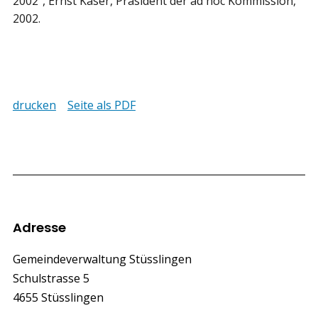
2002“, Ernst Käser, Präsident der ad hoc Kommission,
2002.
drucken
Seite als PDF
Footer
Adresse
Gemeindeverwaltung Stüsslingen
Schulstrasse 5
4655 Stüsslingen