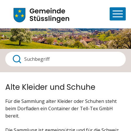
Navigieren in Stüsslingen
Schnellnavigation
Haupt
Suchbegriff
Suche starten
Alte Kleider und Schuhe
Für die Sammlung alter Kleider oder Schuhen steht
beim Dorfladen ein Container der Tell-Tex GmbH
bereit.
Die Sammlung ist gemeinnützig und für die Schweiz