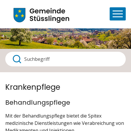
Navigieren in Stüsslingen
Schnellnavigation
Haupt
Suchbegriff
Suche starten
Krankenpflege
Behandlungspflege
Mit der Behandlungspflege bietet die Spitex
medizinische Dienstleistungen wie Verabreichung von
Medikamenten und Injektionen,