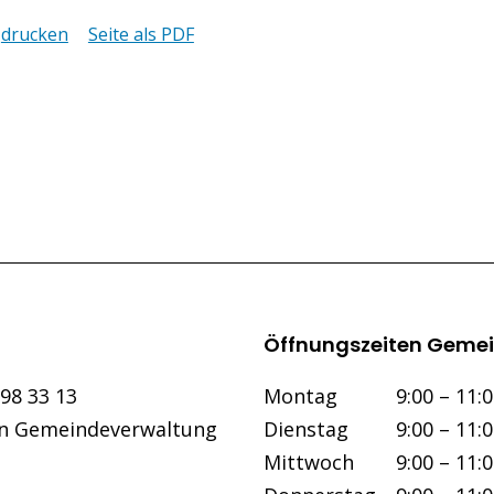
drucken
Seite als PDF
Öffnungszeiten Gemei
Wochentag
Vormittag
298 33 13
Mo
ntag
9:00 – 11:
an Gemeindeverwaltung
Di
enstag
9:00 – 11:
Mi
ttwoch
9:00 – 11: