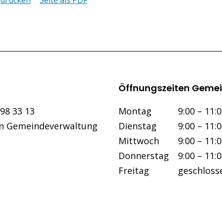
drucken
Seite als PDF
Öffnungszeiten Gemei
Wochentag
Vormittag
298 33 13
Mo
ntag
9:00 – 11:
an Gemeindeverwaltung
Di
enstag
9:00 – 11:
Mi
ttwoch
9:00 – 11:
Do
nnerstag
9:00 – 11:
Fr
eitag
geschloss