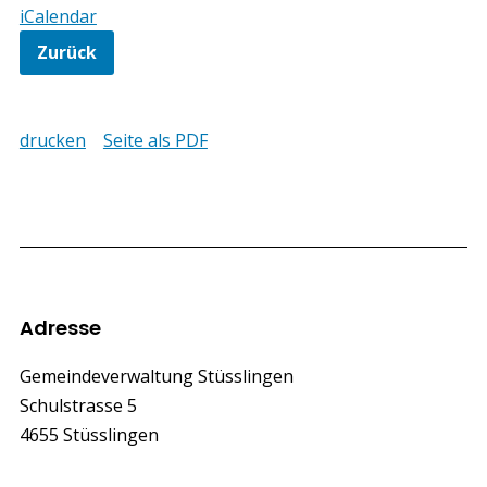
iCalendar
Zurück
drucken
Seite als PDF
Footer
Adresse
Gemeindeverwaltung Stüsslingen
Schulstrasse 5
4655 Stüsslingen