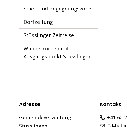
Spiel- und Begegnungszone
Dorfzeitung
Stüsslinger Zeitreise
Wanderrouten mit
Ausgangspunkt Stüsslingen
Footer
Adresse
Kontakt
Gemeindeverwaltung
+41 62 
Stüsslingen
E-Mail 