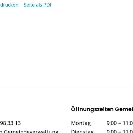
drucken
Seite als PDF
Öffnungszeiten Gemei
Wochentag
Vormittag
298 33 13
Mo
ntag
9:00 – 11:
an Gemeindeverwaltung
Di
enstag
9:00 – 11: