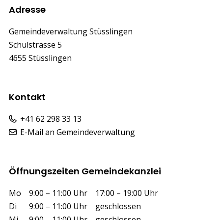
Footer
Adresse
Gemeindeverwaltung Stüsslingen
Schulstrasse 5
4655 Stüsslingen
Kontakt
+41 62 298 33 13
E-Mail an Gemeindeverwaltung
Öffnungszeiten Gemeindekanzlei
Wochentag
Vormittag
Nachmittag
Mo
9:00 – 11:00 Uhr
17:00 – 19:00 Uhr
Di
9:00 – 11:00 Uhr
geschlossen
Mi
9:00 – 11:00 Uhr
geschlossen