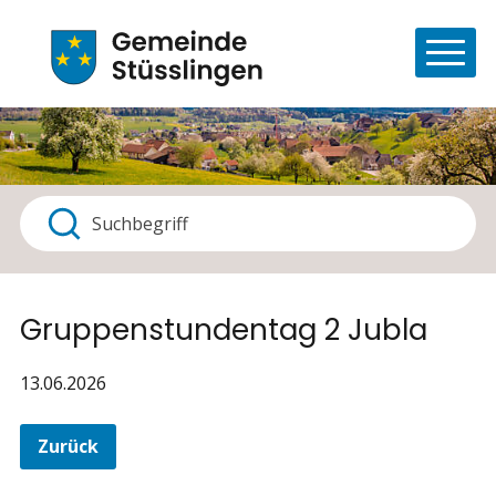
Navigieren in Stüsslingen
Schnellnavigation
Haupt
Suchbegriff
Suche starten
Gruppenstundentag 2 Jubla
13.06.2026
Zurück